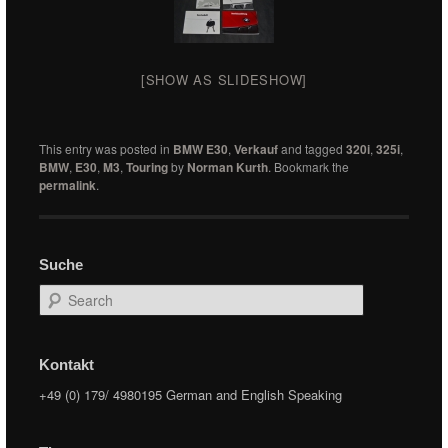
[SHOW AS SLIDESHOW]
This entry was posted in
BMW E30
,
Verkauf
and tagged
320i
,
325i
,
BMW
,
E30
,
M3
,
Touring
by
Norman Kurth
. Bookmark the
permalink
.
Suche
Search
Kontakt
+49 (0) 179/ 4980195 German and English Speaking