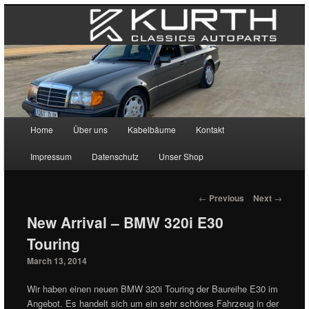
Main menu
Home
Über uns
Kabelbäume
Kontakt
Skip to primary content
Skip to secondary content
Impressum
Datenschutz
Unser Shop
Post navigation
←
Previous
Next
→
New Arrival – BMW 320i E30
Touring
March 13, 2014
Wir haben einen neuen BMW 320i Touring der Baureihe E30 im
Angebot. Es handelt sich um ein sehr schönes Fahrzeug in der