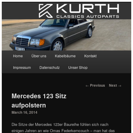
Main menu
Home
Über uns
Kabelbäume
Kontakt
Skip to primary content
Skip to secondary content
Impressum
Datenschutz
Unser Shop
Post navigation
←
Previous
Next
→
Mercedes 123 Sitz
aufpolstern
March 16, 2014
Die Sitze der Mercedes 123er Baureihe fühlen sich nach
einigen Jahren an wie Omas Federkerncouch – man hat das