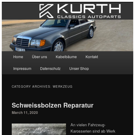
Main menu
Home
Über uns
Kabelbäume
Kontakt
Skip to primary content
Skip to secondary content
Impressum
Datenschutz
Unser Shop
CATEGORY ARCHIVES:
WERKZEUG
Schweissbolzen Reparatur
March 11, 2020
An vielen Fahrzeug-
Karosserien sind ab Werk