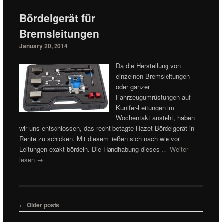
Bördelgerät für
Bremsleitungen
January 20, 2014
Da die Herstellung von
einzelnen Bremsleitungen
oder ganzer
Fahrzeugumrüstungen auf
Kunifer-Leitungen im
Wochentakt ansteht, haben
wir uns entschlossen, das recht betagte Hazet Bördelgerät in
Rente zu schicken. Mit diesem ließen sich nach wie vor
Leitungen exakt bördeln. Die Handhabung dieses …
Weiter
lesen
→
Post navigation
←
Older posts