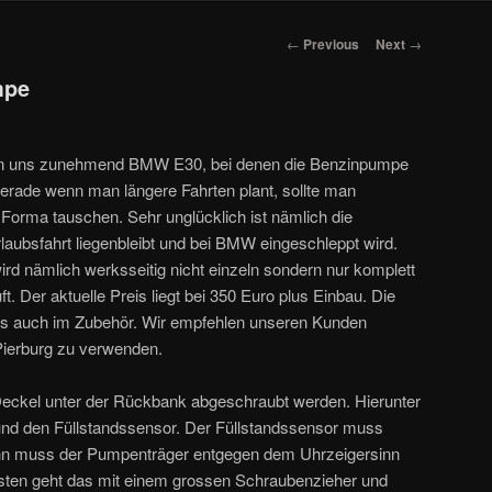
Post navigation
←
Previous
Next
→
mpe
nen uns zunehmend BMW E30, bei denen die Benzinpumpe
erade wenn man längere Fahrten plant, sollte man
Forma tauschen. Sehr unglücklich ist nämlich die
laubsfahrt liegenbleibt und bei BMW eingeschleppt wird.
 nämlich werksseitig nicht einzeln sondern nur komplett
 Der aktuelle Preis liegt bei 350 Euro plus Einbau. Die
 auch im Zubehör. Wir empfehlen unseren Kunden
ierburg zu verwenden.
ckel unter der Rückbank abgeschraubt werden. Hierunter
und den Füllstandssensor. Der Füllstandssensor muss
Dann muss der Pumpenträger entgegen dem Uhrzeigersinn
ten geht das mit einem grossen Schraubenzieher und