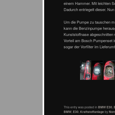
einem Hammer. Mit leichten S
Dadurch entriegelt dieser. Nu
Um die Pumpe zu tauschen mu
kann die Benzinpumpe herau
Kunststoffnase abgeschnitten w
Vorteil am Bosch Pumpenset is
sogar der Vorfilter im Lieferum
This entry was posted in
BMW E30
,
BMW
,
E30
,
Kraftstoffanlage
by
Nor