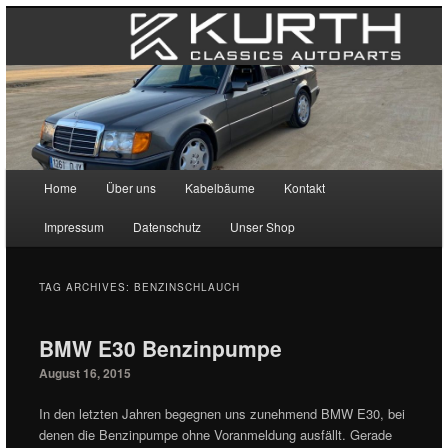
Main menu
Home
Über uns
Kabelbäume
Kontakt
Skip to primary content
Skip to secondary content
Impressum
Datenschutz
Unser Shop
TAG ARCHIVES:
BENZINSCHLAUCH
BMW E30 Benzinpumpe
August 16, 2015
In den letzten Jahren begegnen uns zunehmend BMW E30, bei
denen die Benzinpumpe ohne Voranmeldung ausfällt. Gerade