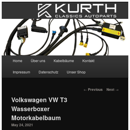
Main menu
Home
Über uns
Kabelbäume
Kontakt
Skip to primary content
Skip to secondary content
Impressum
Datenschutz
Unser Shop
Post navigation
←
Previous
Next
→
Volkswagen VW T3
Wasserboxer
Motorkabelbaum
May 24, 2021