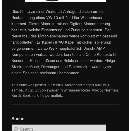
Dies führte zu einer Werkstatt Anfrage, die sich um die
Restaurierung eines VW T3 mit 2,1 Liter Wasserboxer
kümmert. Dieser Motor ist mit der Digifant Motorsteuerung
bestückt, welche Einspritzung und Zündung ansteuert. Der
Neuaufbau des Motorkabelbaums wurde komplett mit passend
farbcodierten FLY Kabeln (PVC Kabel mit dicker Isolierung)
vorgenommen. Da ab Werk hauptsächlich Bosch/ AMP
Komponenten verbaut wurden, konnten alle Crimp-Kontakte für
Sensoren, Einspritzdüsen und Relais erneuert werden. Einige
Steckergehäuse, Dichtungen und Relaissockel wurden von
einem Schlachtkabelbaum übernommen.
This entry was posted in
Elektrik
,
Motor
and tagged
bulli
,
bus
,
samba
,
t1
,
t2
,
t3
,
volkswagen
,
VW
,
wasserboxer
,
wbx
by
Norman
Kurth
. Bookmark the
permalink
.
Suche
Search