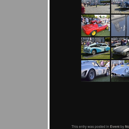
This entry was posted in
Event
by
No