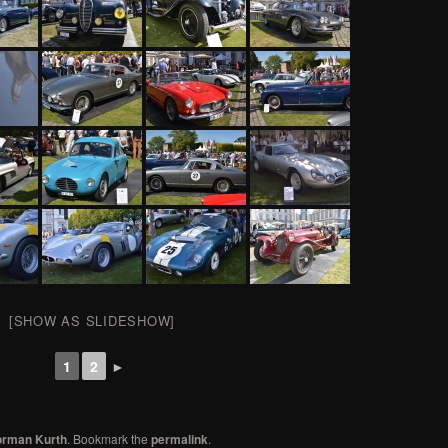
[SHOW AS SLIDESHOW]
1
2
►
rman Kurth
. Bookmark the
permalink
.