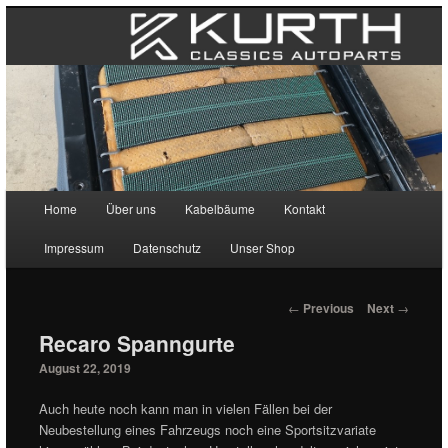
Main menu
Home
Über uns
Kabelbäume
Kontakt
Skip to primary content
Skip to secondary content
Impressum
Datenschutz
Unser Shop
Post navigation
←
Previous
Next
→
Recaro Spanngurte
August 22, 2019
Auch heute noch kann man in vielen Fällen bei der
Neubestellung eines Fahrzeugs noch eine Sportsitzvariate