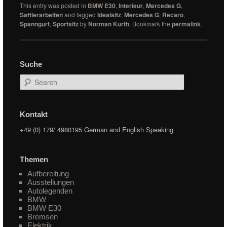
This entry was posted in
BMW E30
,
Interieur
,
Mercedes G
,
Sattlerarbeiten
and tagged
Idealsitz
,
Mercedes G
,
Recaro
,
Spanngurt
,
Sportsitz
by
Norman Kurth
. Bookmark the
permalink
.
Suche
Search
Kontakt
+49 (0) 179/ 4980195 German and English Speaking
Themen
Aufbereitung
Ausstellungen
Autolegenden
BMW
BMW E30
Bremsen
Elektrik