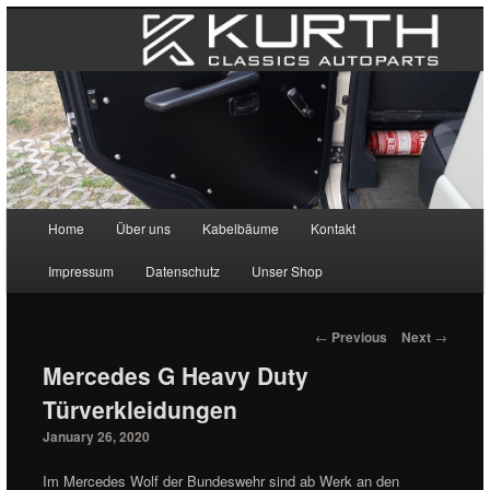
Main menu
Home
Über uns
Kabelbäume
Kontakt
Skip to primary content
Skip to secondary content
Impressum
Datenschutz
Unser Shop
Post navigation
←
Previous
Next
→
Mercedes G Heavy Duty
Türverkleidungen
January 26, 2020
Im Mercedes Wolf der Bundeswehr sind ab Werk an den