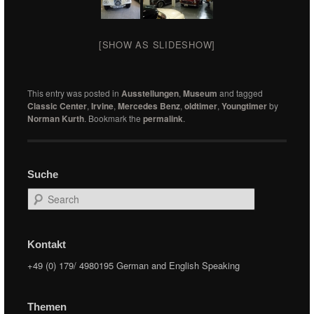
[SHOW AS SLIDESHOW]
This entry was posted in
Ausstellungen
,
Museum
and tagged
Classic Center
,
Irvine
,
Mercedes Benz
,
oldtimer
,
Youngtimer
by
Norman Kurth
. Bookmark the
permalink
.
Suche
Search
Kontakt
+49 (0) 179/ 4980195 German and English Speaking
Themen