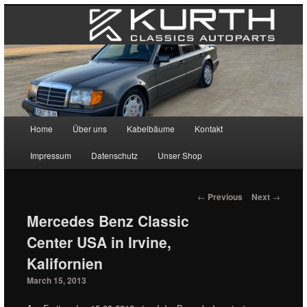
Main menu
Home
Über uns
Kabelbäume
Kontakt
Skip to primary content
Skip to secondary content
Impressum
Datenschutz
Unser Shop
Post navigation
←
Previous
Next
→
Mercedes Benz Classic
Center USA in Irvine,
Kalifornien
March 15, 2013