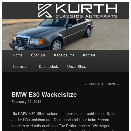
Main menu
Home
Über uns
Kabelbäume
Kontakt
Skip to primary content
Skip to secondary content
Impressum
Datenschutz
Unser Shop
Post navigation
←
Previous
Next
→
BMW E30 Wackelsitze
February 20, 2016
Die BMW E30 Sitze weisen mittlerweile ein recht hohes Spiel
an der Rückenlehne auf. Dies nervt nicht nur beim Fahren
sondern wird teils auch von Tüv-Prüfer moniert. Wir zeigen