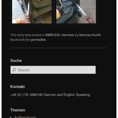
This entry was posted in
BMW E30
,
Interieur
by
Norman Kurth
.
Bookmark the
permalink
.
Suche
Search
Kontakt
+49 (0) 179/ 4980195 German and English Speaking
Themen
Aufbereitung