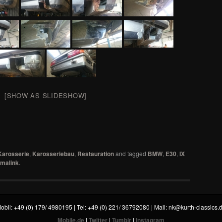
[SHOW AS SLIDESHOW]
Karosserie
,
Karosseriebau
,
Restauration
and tagged
BMW
,
E30
,
IX
malink
.
obil: +49 (0) 179/ 4980195 | Tel: +49 (0) 221/ 36792080 | Mail:
nk@kurth-classics.
Mobile.de
|
Twitter
|
Tumblr
|
Instagram