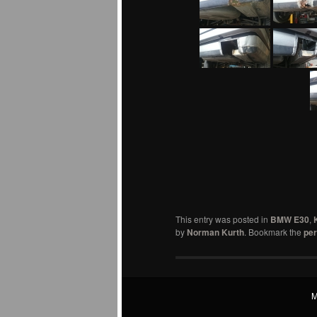
This entry was posted in
BMW E30
,
by
Norman Kurth
. Bookmark the
per
M