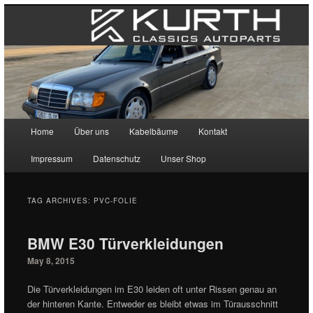
Main menu
Home
Über uns
Kabelbäume
Kontakt
Skip to primary content
Skip to secondary content
Impressum
Datenschutz
Unser Shop
TAG ARCHIVES:
PVC-FOLIE
BMW E30 Türverkleidungen
May 8, 2015
Die Türverkleidungen im E30 leiden oft unter Rissen genau an
der hinteren Kante. Entweder es bleibt etwas im Türausschnitt