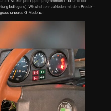
uf 4 x Blinken pro Tippen programmiert (hierfür ist der
tung beiliegend). Wir sind sehr zufrieden mit dem Produkt
pgrade unseres G-Modells.