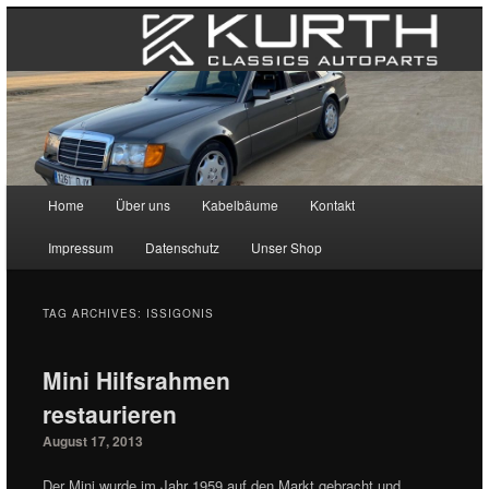
Main menu
Home
Über uns
Kabelbäume
Kontakt
Skip to primary content
Skip to secondary content
Impressum
Datenschutz
Unser Shop
TAG ARCHIVES:
ISSIGONIS
Mini Hilfsrahmen
restaurieren
August 17, 2013
Der Mini wurde im Jahr 1959 auf den Markt gebracht und