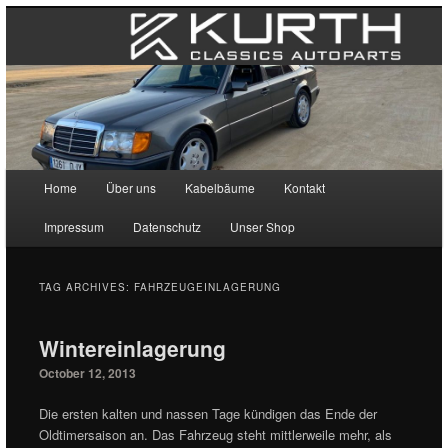
Main menu
Home
Über uns
Kabelbäume
Kontakt
Skip to primary content
Skip to secondary content
Impressum
Datenschutz
Unser Shop
TAG ARCHIVES:
FAHRZEUGEINLAGERUNG
Wintereinlagerung
October 12, 2013
Die ersten kalten und nassen Tage kündigen das Ende der
Oldtimersaison an. Das Fahrzeug steht mittlerweile mehr, als