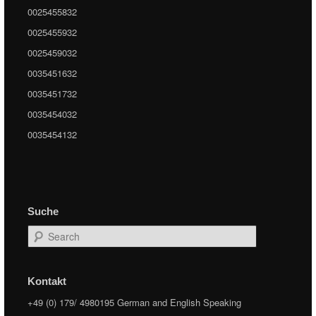
0025455832
0025455932
0025459032
0035451632
0035451732
0035454032
0035454132
Suche
Search
Kontakt
+49 (0) 179/ 4980195 German and English Speaking