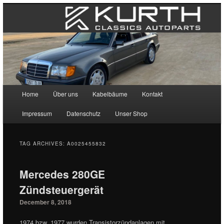
Main menu
Home
Über uns
Kabelbäume
Kontakt
Skip to primary content
Skip to secondary content
Impressum
Datenschutz
Unser Shop
TAG ARCHIVES:
A0025455832
Mercedes 280GE
Zündsteuergerät
December 8, 2018
1974 bzw. 1977 wurden Transistorzündanlagen mit