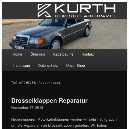
Main menu
Home
Über uns
Kabelbäume
Kontakt
Skip to primary content
Skip to secondary content
Impressum
Datenschutz
Unser Shop
TAG ARCHIVES:
A0001419025
Drosselklappen Reparatur
November 27, 2016
Neben unseren Motorkabelbäumen werden wir sehr häufig auch
um die Reparatur von Drosselklappen gebeten. Wir haben