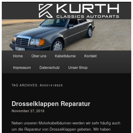
Main menu
Home
Über uns
Kabelbäume
Kontakt
Skip to primary content
Skip to secondary content
Impressum
Datenschutz
Unser Shop
TAG ARCHIVES:
A0001418925
Drosselklappen Reparatur
November 27, 2016
Neben unseren Motorkabelbäumen werden wir sehr häufig auch
um die Reparatur von Drosselklappen gebeten. Wir haben