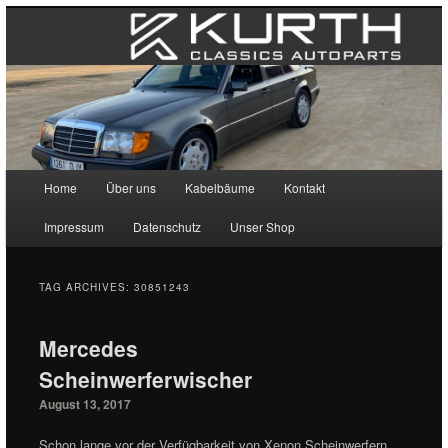
Main menu
Home
Über uns
Kabelbäume
Kontakt
Skip to primary content
Skip to secondary content
Impressum
Datenschutz
Unser Shop
TAG ARCHIVES:
30851243
Mercedes
Scheinwerferwischer
August 13, 2017
Schon lange vor der Verfügbarkeit von Xenon Scheinwerfern