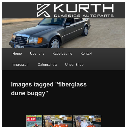
Main menu
Home
Über uns
Kabelbäume
Kontakt
Skip to primary content
Skip to secondary content
Impressum
Datenschutz
Unser Shop
Images tagged "fiberglass
dune buggy"