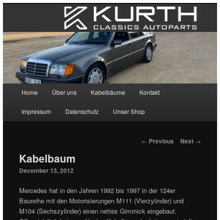
Main menu
Home
Über uns
Kabelbäume
Kontakt
Skip to primary content
Skip to secondary content
Impressum
Datenschutz
Unser Shop
Post navigation
←
Previous
Next
→
Kabelbaum
December 13, 2012
Mercedes hat in den Jahren 1992 bis 1997 in der 124er
Baureihe mit den Motorisierungen M111 (Vierzylinder) und
M104 (Sechszylinder) einen nettes Gimmick eingebaut.