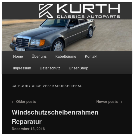
Main menu
Home
Über uns
Kabelbäume
Kontakt
Skip to primary content
Skip to secondary content
Impressum
Datenschutz
Unser Shop
CATEGORY ARCHIVES:
KAROSSERIEBAU
Post navigation
←
Older posts
Newer posts
→
Windschutzscheibenrahmen
Reparatur
December 18, 2016